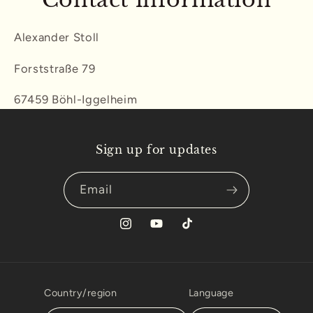
Alexander Stoll
Forststraße 79
67459 Böhl-Iggelheim
Sign up for updates
Email
Instagram
YouTube
TikTok
Country/region
Language